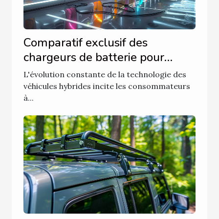
Comparatif exclusif des
chargeurs de batterie pour
véhicules hybrides tendance en
L'évolution constante de la technologie des
2023
véhicules hybrides incite les consommateurs
à...