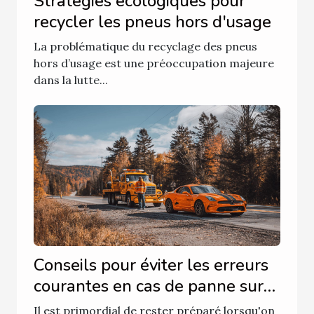
Stratégies écologiques pour
recycler les pneus hors d'usage
La problématique du recyclage des pneus
hors d’usage est une préoccupation majeure
dans la lutte...
Conseils pour éviter les erreurs
courantes en cas de panne sur
la route
Il est primordial de rester préparé lorsqu'on