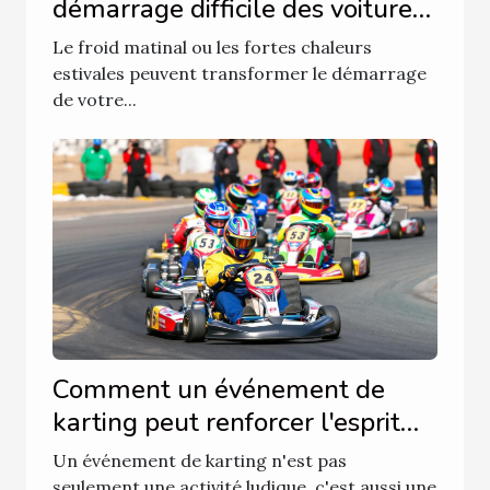
démarrage difficile des voitures
?
Le froid matinal ou les fortes chaleurs
estivales peuvent transformer le démarrage
de votre...
Comment un événement de
karting peut renforcer l'esprit
d'équipe ?
Un événement de karting n'est pas
seulement une activité ludique, c'est aussi une