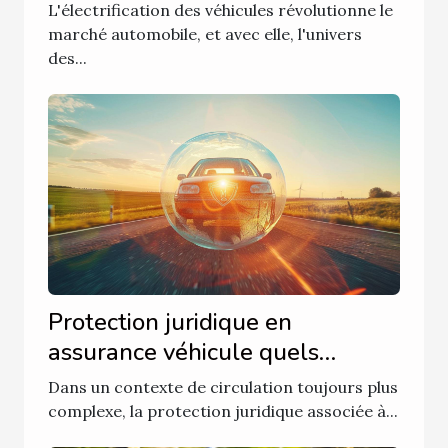
connues avantages et
L'électrification des véhicules révolutionne le
économies potentielles
marché automobile, et avec elle, l'univers
des...
Protection juridique en
assurance véhicule quels
bénéfices pour les conducteurs
Dans un contexte de circulation toujours plus
en 2023
complexe, la protection juridique associée à...